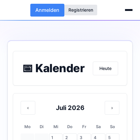
Anmelden
Registrieren
📅 Kalender
Heute
Juli 2026
‹
›
Mo
Di
Mi
Do
Fr
Sa
So
1
2
3
4
5