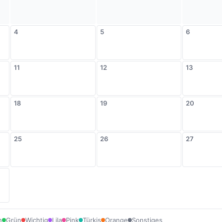
4
5
6
11
12
13
18
19
20
25
26
27
n
Grün
Wichtig
Lila
Pink
Türkis
Orange
Sonstiges