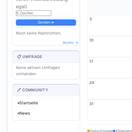
egal)
3
Senden ➤
Noch keine Nachrichten.
10
Archiv →
📋 UMFRAGE
17
Keine aktiven Umfragen
vorhanden.
24
🔗 COMMUNITY
Startseite
31
News
Geburtstage
Allgemei